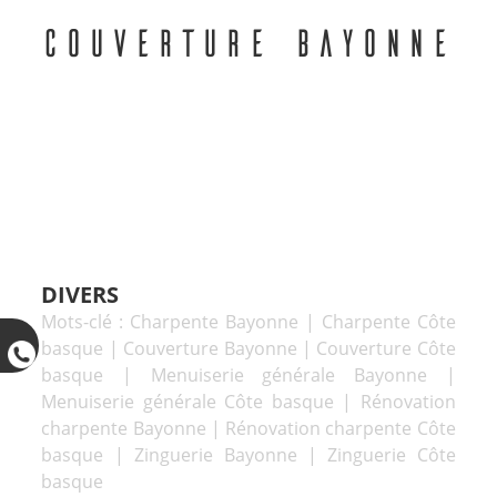
COUVERTURE BAYONNE
DIVERS
Mots-clé :
Charpente Bayonne
|
Charpente Côte
basque
|
Couverture Bayonne
|
Couverture Côte
basque
|
Menuiserie générale Bayonne
|
Menuiserie générale Côte basque
|
Rénovation
charpente Bayonne
|
Rénovation charpente Côte
basque
|
Zinguerie Bayonne
|
Zinguerie Côte
basque