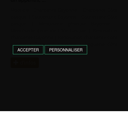
Mots-clé :
Charpente Bayonne
|
Charpente Côte
basque
|
Couverture Bayonne
|
Couverture Côte
basque
|
Menuiserie générale Bayonne
|
Menuiserie générale Côte basque
|
Rénovation
charpente Bayonne
|
Rénovation charpente Côte
basque
|
Zinguerie Bayonne
|
Zinguerie Côte
ACCEPTER
PERSONNALISER
basque
d’infos