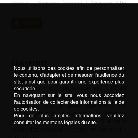
basque
|
Zinguerie Bayonne
|
Zinguerie Côte
basque
d’infos
CHARPENTE
Nous utilisons des cookies afin de personnaliser
CCMN ETCHART réalise tous vos travaux de
le contenu, d'adapter et de mesurer l'audience du
charpente En neuf ou en rénovation, pour
site, ainsi que pour garantir une expérience plus
particuliers et professionnels, CCMN
sécurisée.
En naviguant sur le site, vous nous accordez
ETCHART intervient sur la réalisation de
l'autorisation de collecter des informations à l'aide
charpente mais propose également ses
de cookies.
services pour la fabrication et la pose de
Pour de plus amples informations, veuillez
nombreuses créations en bois. Que vous
consulter les mentions légales du site.
souhaitiez refaire une charpente, construire
un appentis, …