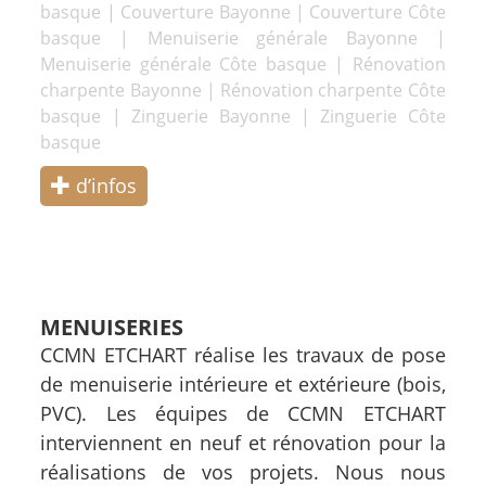
basque
|
Couverture Bayonne
|
Couverture Côte
basque
|
Menuiserie générale Bayonne
|
Menuiserie générale Côte basque
|
Rénovation
charpente Bayonne
|
Rénovation charpente Côte
basque
|
Zinguerie Bayonne
|
Zinguerie Côte
basque
d’infos
MENUISERIES
CCMN ETCHART réalise les travaux de pose
de menuiserie intérieure et extérieure (bois,
PVC). Les équipes de CCMN ETCHART
interviennent en neuf et rénovation pour la
réalisations de vos projets. Nous nous