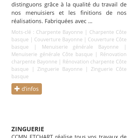
distinguons grâce à la qualité du travail de
nos menuisiers et les finitions de nos
réalisations. Fabriquées avec …
Mots-clé :
Charpente Bayonne
|
Charpente Côte
basque
|
Couverture Bayonne
|
Couverture Côte
basque
|
Menuiserie générale Bayonne
|
Menuiserie générale Côte basque
|
Rénovation
charpente Bayonne
|
Rénovation charpente Côte
basque
|
Zinguerie Bayonne
|
Zinguerie Côte
basque
d’infos
ZINGUERIE
CCMN ETCHART réalise tous vos travaux de