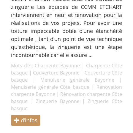
zinguerie Les équipes de CCMN ETCHART
interviennent en neuf et rénovation pour la
réalisations de vos projets. Pour avoir une
toiture impeccable dotée d’une étanchéité
optimale , tant d’un point de vue technique
qu’esthétique, la zinguerie est une étape
incontournable car elle assure …
Mots-clé :
Charpente Bayonne
|
Charpente Côte
basque
|
Couverture Bayonne
|
Couverture Côte
basque
|
Menuiserie générale Bayonne
|
Menuiserie générale Côte basque
|
Rénovation
charpente Bayonne
|
Rénovation charpente Côte
basque
|
Zinguerie Bayonne
|
Zinguerie Côte
basque
d’infos