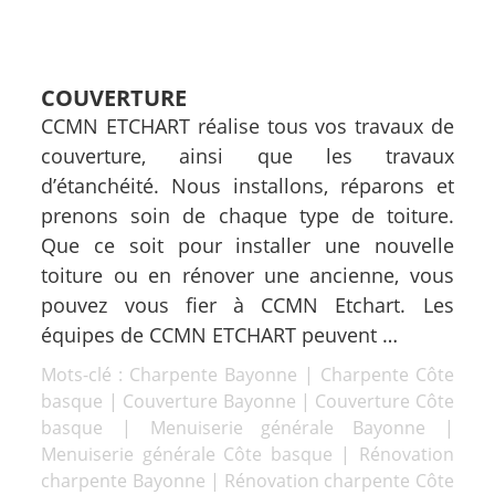
COUVERTURE
CCMN ETCHART réalise tous vos travaux de
couverture, ainsi que les travaux
d’étanchéité. Nous installons, réparons et
prenons soin de chaque type de toiture.
Que ce soit pour installer une nouvelle
toiture ou en rénover une ancienne, vous
pouvez vous fier à CCMN Etchart. Les
équipes de CCMN ETCHART peuvent …
Mots-clé :
Charpente Bayonne
|
Charpente Côte
basque
|
Couverture Bayonne
|
Couverture Côte
basque
|
Menuiserie générale Bayonne
|
Menuiserie générale Côte basque
|
Rénovation
charpente Bayonne
|
Rénovation charpente Côte