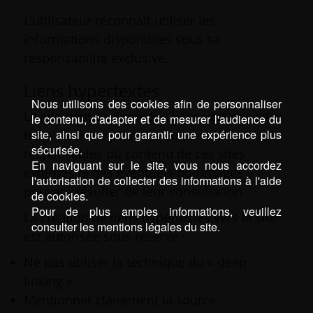
L’utilisateur reconnaît utiliser les
informations disponibles sous sa
responsabilité exclusive.
Liens hypertextes
Nous utilisons des cookies afin de personnaliser
Le site peut contenir des liens vers des sites
le contenu, d'adapter et de mesurer l'audience du
tiers. Nous ne pouvons être tenus
site, ainsi que pour garantir une expérience plus
sécurisée.
responsables du contenu de ces sites
En naviguant sur le site, vous nous accordez
externes ni des éventuels dommages
l'autorisation de collecter des informations à l'aide
pouvant résulter de leur consultation.
de cookies.
Pour de plus amples informations, veuillez
La création de liens hypertextes vers le site
consulter les mentions légales du site.
est autorisée sous réserve :
Ne pas utiliser la technique du « deep
linking »
Mentionner clairement la source