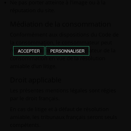
Ne pas porter atteinte à l’image ou à la
réputation du site.
Médiation de la consommation
Conformément aux dispositions du Code de
la consommation, le consommateur peut
recourir gratuitement à un médiateur de la
ACCEPTER
PERSONNALISER
consommation en vue de la résolution
amiable d’un litige.
Droit applicable
Les présentes mentions légales sont régies
par le droit français.
En cas de litige et à défaut de résolution
amiable, les tribunaux français seront seuls
compétents.